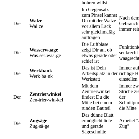
bohren willst
Im Gegensatz
zum Pinsel kannst
Nach de
Walze
Du mit der Walze
Die
Gebrauch
Wal-ze
vor allem Lack
immer rei
sehr gleichmäßig
auftragen
Die Luftblase
Funktioni
Wasserwaage
zeigt Dir an, ob
Die
senkrecht
Was-ser-waa-ge
etwas gerade oder
waagrech
schief ist
Das ist Dein
Immer auf
Werkbank
Die
Arbeitsplatz in der
richtige 
Werk-ba-nk
Werkstatt
einstellen
Mit dem
Immer zw
Zentrierwinkel
Striche zi
Zentrierwinkel
Der
findest Du die
der
Zen-trier-win-kel
Mitte bei einem
Schnittpun
runden Bauteil
die Mitte
Das dünne Blatt
Zugsäge
ermöglicht tiefe
Arbeitet "
Die
Zug-sä-ge
und gerade
Zug"
Sägeschnitte