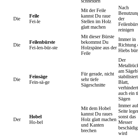
schneiden
Nach
Mit der Feile
Benutzun
Feile
kannst Du raue
Die
der
Fei-le
Stellen im Holz
Feilenbür
glatt machen
reinigen
Mit dieser Bürste
Immer in
Feilenbürste
bekommst Du
Die
Richtung 
Fei-len-bür-ste
Holzspäne aus der
Hiebs bür
Feile
Der
Metallrüc
am Sägebl
Für gerade, nicht
Feinsäge
stabilisier
Die
sehr tiefe
Fein-sä-ge
Blatt,
Sägeschnitte
verhindert
auch ein t
Sägen
Immer auf
Mit dem Hobel
Seite lege
kannst Du raues
Hobel
sonst das
Der
Holz glatt machen
Ho-bel
Messer
und Kanten
beschädig
brechen
wird