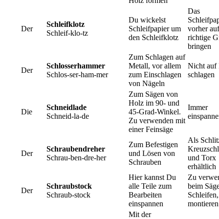
Holz formen
Das
Du wickelst
Schleifpap
Schleifklotz
Der
Schleifpapier um
vorher auf
Schleif-klo-tz
den Schleifklotz
richtige 
bringen
Zum Schlagen auf
Schlosserhammer
Metall, vor allem
Nicht auf
Der
Schlos-ser-ham-mer
zum Einschlagen
schlagen
von Nägeln
Zum Sägen von
Holz im 90- und
Schneidlade
Immer
Die
45-Grad-Winkel.
Schneid-la-de
einspanne
Zu verwenden mit
einer Feinsäge
Als Schlit
Zum Befestigen
Schraubendreher
Kreuzschl
Der
und Lösen von
Schrau-ben-dre-her
und Torx
Schrauben
erhältlich
Hier kannst Du
Zu verwe
Schraubstock
alle Teile zum
beim Säge
Der
Schraub-stock
Bearbeiten
Schleifen,
einspannen
montieren
Mit der