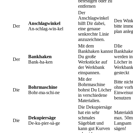
befestigen oder zu
entfernen
Der
Anschlagwinkel
Den Wink
Anschlagwinkel
hilft Dir dabei,
Der
bitte imm
An-schlag-win-kel
eine genaue
plan anle
senkrechte Linie
anzuzeichnen.
Mit dem
DIie
Bankhaken kannst
Bankhake
Bankhaken
Du große
werden in
Der
Bank-ha-ken
Werkstücke auf
Löcher in
der Werkbank
Werkban
einspannen.
gesteckt
Mit der
Bitte nich
Bohrmaschine
Bohrmaschine
ohne vorh
Die
bohrst Du Löcher
Bohr-ma-schi-ne
Einweisu
in verschiedene
benutzen
Materialien.
Die Dekupiersäge
hat ein sehr
Materiald
Dekupiersäge
schmales
max. 50m
Die
De-ku-pier-sä-ge
Sägeblatt und
Langsam
kann gut Kurven
sägen!