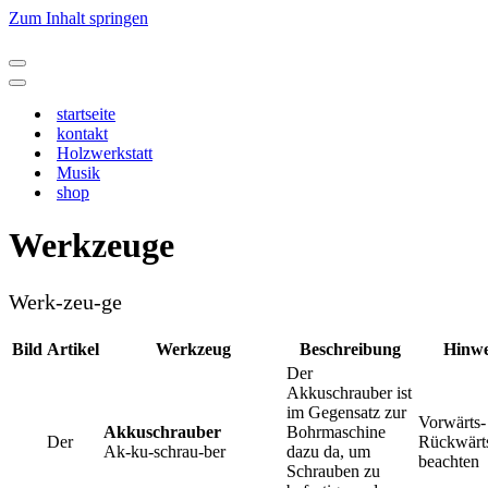
Zum Inhalt springen
Navigationsmenü
Navigationsmenü
startseite
kontakt
Holzwerkstatt
Musik
shop
Werkzeuge
Werk-zeu-ge
Bild
Artikel
Werkzeug
Beschreibung
Hinwe
Der
Akkuschrauber ist
im Gegensatz zur
Vorwärts-
Akkuschrauber
Bohrmaschine
Der
Rückwärt
Ak-ku-schrau-ber
dazu da, um
beachten
Schrauben zu