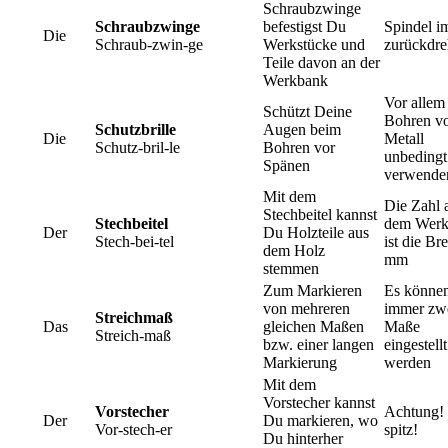
Schraubzwinge
Schraubzwinge
befestigst Du
Spindel i
Die
Schraub-zwin-ge
Werkstücke und
zurückdr
Teile davon an der
Werkbank
Vor allem
Schützt Deine
Bohren v
Schutzbrille
Augen beim
Die
Metall
Schutz-bril-le
Bohren vor
unbedingt
Spänen
verwende
Mit dem
Die Zahl 
Stechbeitel kannst
Stechbeitel
dem Werk
Der
Du Holzteile aus
Stech-bei-tel
ist die Bre
dem Holz
mm
stemmen
Zum Markieren
Es könne
von mehreren
immer zw
Streichmaß
Das
gleichen Maßen
Maße
Streich-maß
bzw. einer langen
eingestellt
Markierung
werden
Mit dem
Vorstecher kannst
Vorstecher
Achtung!
Der
Du markieren, wo
Vor-stech-er
spitz!
Du hinterher