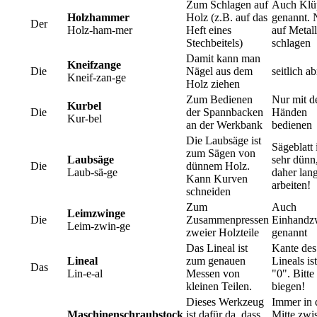
Zum Schlagen auf
Auch Klü
Holzhammer
Holz (z.B. auf das
genannt. 
Der
Holz-ham-mer
Heft eines
auf Metall
Stechbeitels)
schlagen
Damit kann man
Kneifzange
Die
Nägel aus dem
seitlich a
Kneif-zan-ge
Holz ziehen
Zum Bedienen
Nur mit d
Kurbel
Die
der Spannbacken
Händen
Kur-bel
an der Werkbank
bedienen
Die Laubsäge ist
Sägeblatt 
zum Sägen von
Laubsäge
sehr dünn
Die
dünnem Holz.
Laub-sä-ge
daher lan
Kann Kurven
arbeiten!
schneiden
Zum
Auch
Leimzwinge
Die
Zusammenpressen
Einhandz
Leim-zwin-ge
zweier Holzteile
genannt
Das Lineal ist
Kante des
Lineal
zum genauen
Lineals ist
Das
Lin-e-al
Messen von
"0". Bitte
kleinen Teilen.
biegen!
Dieses Werkzeug
Immer in 
Maschinenschraubstock
ist dafür da, dass
Mitte zwi