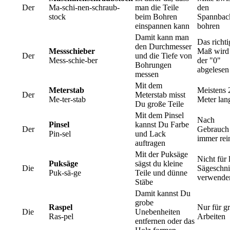
Der
Ma-schi-nen-schraub-
man die Teile
den
stock
beim Bohren
Spannbac
einspannen kann
bohren
Damit kann man
Das richti
den Durchmesser
Messschieber
Maß wird 
Der
und die Tiefe von
Mess-schie-ber
der "0"
Bohrungen
abgelesen
messen
Mit dem
Meterstab
Meistens 
Der
Meterstab misst
Me-ter-stab
Meter lan
Du große Teile
Mit dem Pinsel
Nach
Pinsel
kannst Du Farbe
Der
Gebrauch
Pin-sel
und Lack
immer rei
auftragen
Mit der Puksäge
Nicht für 
Puksäge
sägst du kleine
Die
Sägeschni
Puk-sä-ge
Teile und dünne
verwende
Stäbe
Damit kannst Du
grobe
Raspel
Nur für g
Die
Unebenheiten
Ras-pel
Arbeiten
entfernen oder das